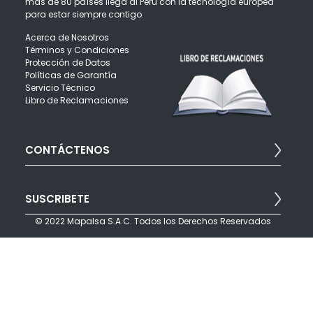
más de 80 países llega al Perú con la tecnología europea
para estar siempre contigo.
Acerca de Nosotros
Términos y Condiciones
Protección de Datos
Políticas de Garantía
Servicio Técnico
Libro de Reclamaciones
CONTÁCTENOS
Para brindarte una mejor atención puedes escribirnos:
SUSCRIBETE
info@mapalsa.com
Teléfonos: (511) 421 6047 opción 4
© 2022 Mapalsa S.A.C. Todos los Derechos Reservados
Javier Prado Este 560 - San Isidro - Lima Perú
Suscríbete a nuestro boletín para recibir noticias, ofertas y
promociones por correo electrónico.