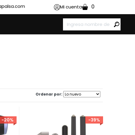
apalsa.com
0
Mi cuenta
Ordenar por:
-20%
-39%