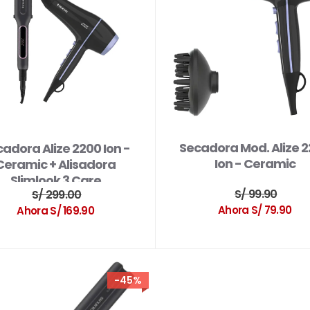
Secadora Mod. Alize 
adora Alize 2200 Ion -
Ion - Ceramic
Ceramic + Alisadora
Slimlook 3 Care
S/ 99.90
S/ 299.00
Ahora S/ 79.90
Ahora S/ 169.90
-45%