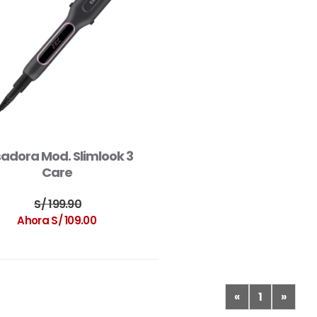
sadora Mod. Slimlook 3
Care
S/ 199.90
Ahora S/ 109.00
«
1
»