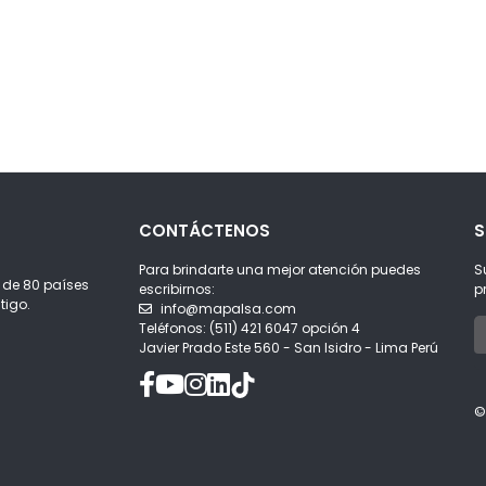
CONTÁCTENOS
S
Para brindarte una mejor atención puedes
S
 de 80 países
escribirnos:
p
tigo.
info@mapalsa.com
Teléfonos: (511) 421 6047 opción 4
Javier Prado Este 560 - San Isidro - Lima Perú
©