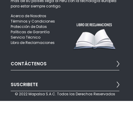
más de 80 países llega al Perú con la tecnología europea
para estar siempre contigo.
Acerca de Nosotros
Términos y Condiciones
Protección de Datos
Políticas de Garantía
Servicio Técnico
Libro de Reclamaciones
CONTÁCTENOS
Para brindarte una mejor atención puedes escribirnos:
SUSCRIBETE
info@mapalsa.com
Teléfonos: (511) 421 6047 opción 4
© 2022 Mapalsa S.A.C. Todos los Derechos Reservados
Javier Prado Este 560 - San Isidro - Lima Perú
Suscríbete a nuestro boletín para recibir noticias, ofertas y
promociones por correo electrónico.