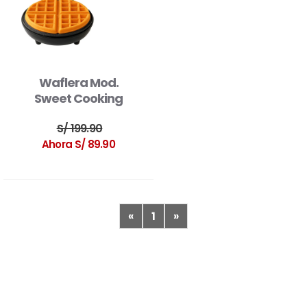
Waflera Mod.
Sweet Cooking
S/ 199.90
Ahora S/ 89.90
«
1
»