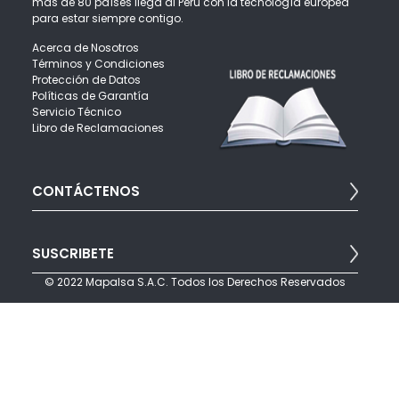
más de 80 países llega al Perú con la tecnología europea
para estar siempre contigo.
Acerca de Nosotros
Términos y Condiciones
Protección de Datos
Políticas de Garantía
Servicio Técnico
Libro de Reclamaciones
CONTÁCTENOS
Para brindarte una mejor atención puedes escribirnos:
SUSCRIBETE
info@mapalsa.com
Teléfonos: (511) 421 6047 opción 4
© 2022 Mapalsa S.A.C. Todos los Derechos Reservados
Javier Prado Este 560 - San Isidro - Lima Perú
Suscríbete a nuestro boletín para recibir noticias, ofertas y
promociones por correo electrónico.